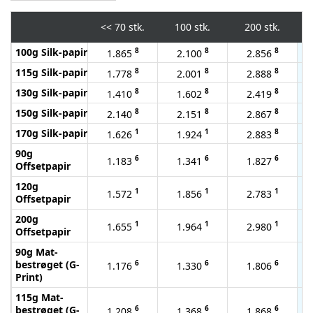
<<
70 stk.
100 stk.
200 stk.
100g Silk-papir
8
8
8
1.865
2.100
2.856
115g Silk-papir
8
8
8
1.778
2.001
2.888
130g Silk-papir
8
8
8
1.410
1.602
2.419
150g Silk-papir
8
8
8
2.140
2.151
2.867
170g Silk-papir
1
1
8
1.626
1.924
2.883
90g
6
6
6
1.183
1.341
1.827
Offsetpapir
120g
1
1
1
1.572
1.856
2.783
Offsetpapir
200g
1
1
1
1.655
1.964
2.980
Offsetpapir
90g Mat-
bestrøget (G-
6
6
6
1.176
1.330
1.806
Print)
115g Mat-
bestrøget (G-
6
6
6
1.208
1.368
1.868