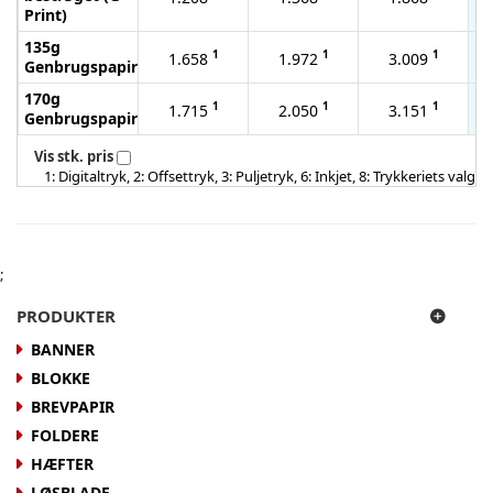
Print)
135g
1
1
1
1.658
1.972
3.009
Genbrugspapir
170g
1
1
1
1.715
2.050
3.151
Genbrugspapir
Vis stk. pris
1: Digitaltryk, 2: Offsettryk, 3: Puljetryk, 6: Inkjet, 8: Trykkeriets valg
;
PRODUKTER
BANNER
BLOKKE
BREVPAPIR
FOLDERE
HÆFTER
LØSBLADE